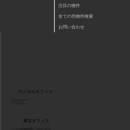
注目の物件
全ての売物件検索
お問い合わせ
ホノルルオフィス
2270 Kalakaua Ave Ste 1110
Honolulu HI 96815
Tel：+1(808)744-0059
東京オフィス
〒107-0062 東京都港区南青山1-1-1 新青山ビル西17階