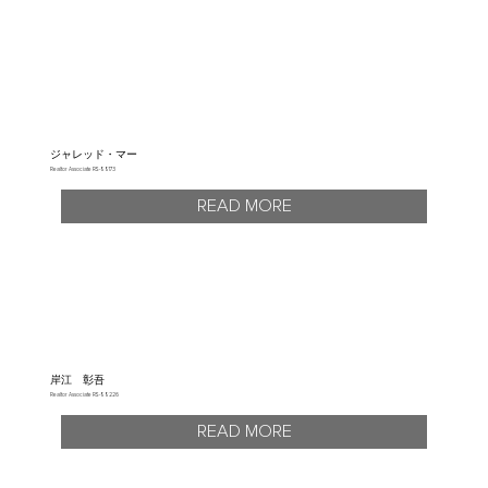
ジャレッド・マー
Realtor Associate RS-88173
READ MORE
岸江 彰吾
Realtor Associate RS-88226
READ MORE