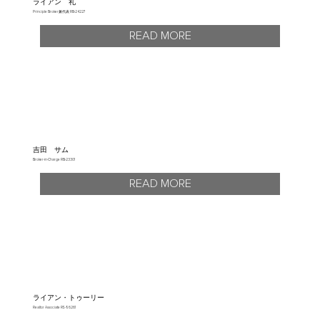
ライアン 礼
Principle Broker兼代表 RB-24227
READ MORE
吉田 サム
Broker-in-Charge RB-23301
READ MORE
ライアン・トゥーリー
Realtor Associate RS-86261